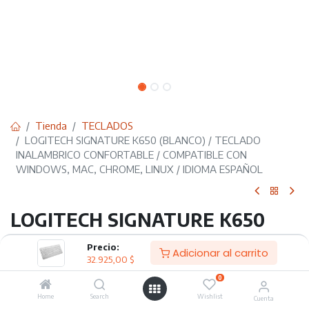
Tienda
TECLADOS
LOGITECH SIGNATURE K650 (BLANCO) / TECLADO
INALAMBRICO CONFORTABLE / COMPATIBLE CON
WINDOWS, MAC, CHROME, LINUX / IDIOMA ESPAÑOL
LOGITECH SIGNATURE K650
(BLANCO) / TECLADO
Precio:
Adicionar al carrito
32.925,00
$
INALAMBRICO CONFORTABLE /
0
COMPATIBLE CON WINDOWS,
Home
Search
Wishlist
Cuenta